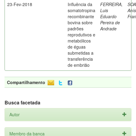
23-Fev-2018
Influência da
FERREIRA,
SOA
somatotropina
Luis
Anís
recombinante
Eduardo
Fran
bovina sobre
Pereira de
padrões
Andrade
reprodutivos e
metabólicos
de éguas
submetidas a
transferência
de embrião
Compartilhamento
Busca facetada
Autor
Membro da banca