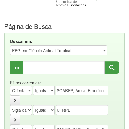
Página de Busca
Buscar em:
por
Filtros correntes: