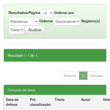
Resultados/Página
Ordenar por
Ordenar
Registro(s)
Resultado 1-1 de 1.
Anterior
1
Próximo
Conjunto de itens:
Data de
Pré-
Título
Autor
Ori
defesa
visualização