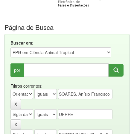
Página de Busca
Buscar em:
por
Filtros correntes: