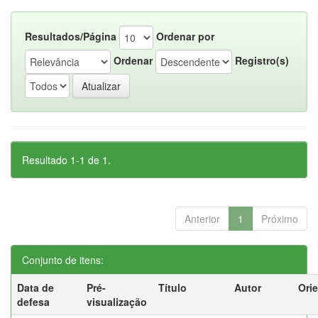
Resultados/Página
Ordenar por
Ordenar
Registro(s)
Resultado 1-1 de 1.
Anterior
1
Próximo
Conjunto de itens:
Data de
Pré-
Título
Autor
Ori
defesa
visualização