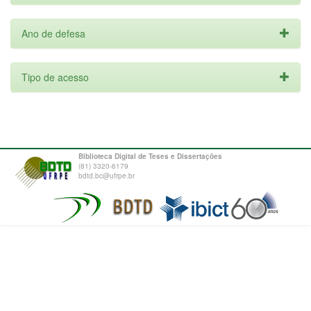
Ano de defesa
Tipo de acesso
Biblioteca Digital de Teses e Dissertações
(81) 3320-6179
bdtd.bc@ufrpe.br