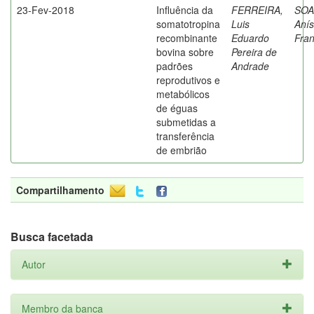
23-Fev-2018
Influência da
FERREIRA,
SOA
somatotropina
Luis
Anís
recombinante
Eduardo
Fran
bovina sobre
Pereira de
padrões
Andrade
reprodutivos e
metabólicos
de éguas
submetidas a
transferência
de embrião
Compartilhamento
Busca facetada
Autor
Membro da banca