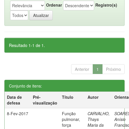
Ordenar
Registro(s)
Resultado 1-1 de 1.
Anterior
1
Próximo
Conjunto de itens:
Data de
Pré-
Título
Autor
Orient
defesa
visualização
8-Fev-2017
Função
CARVALHO,
SOARE
pulmonar,
Thays
Anísio
força
Maria da
Francis