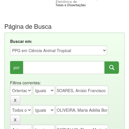
Página de Busca
Buscar em:
por
Filtros correntes: