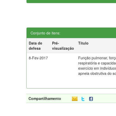
Conjunto de itens:
Data de
Pré-
Título
defesa
visualização
8-Fev-2017
Função pulmonar, forç
respiratória e capacid
exercício em indivídu
apneia obstrutiva do s
Compartilhamento