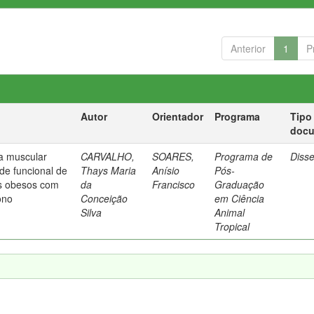
Anterior
1
P
Autor
Orientador
Programa
Tipo
doc
a muscular
CARVALHO,
SOARES,
Programa de
Diss
ade funcional de
Thays Maria
Anísio
Pós-
os obesos com
da
Francisco
Graduação
ono
Conceição
em Ciência
Silva
Animal
Tropical