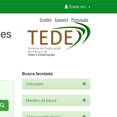
Entrar em:
English
Español
Português
ões
Busca facetada
Orientador
Membro da banca
Todos contribuidores