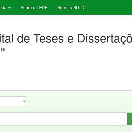
juda
Sobre o TEDE
Sobre a BDTD
ital de Teses e Dissertaç
ões