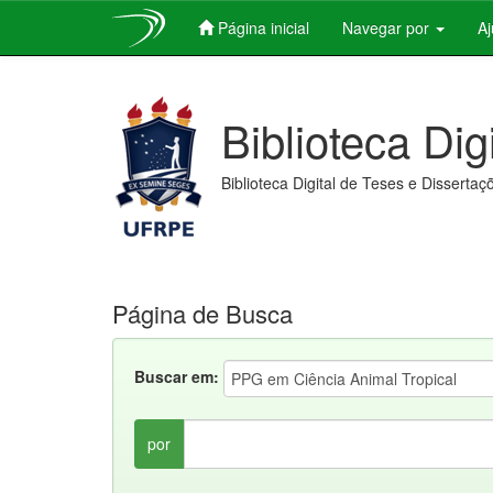
Página inicial
Navegar por
A
Skip
navigation
Biblioteca Dig
Biblioteca Digital de Teses e Dissertaç
Página de Busca
Buscar em:
por