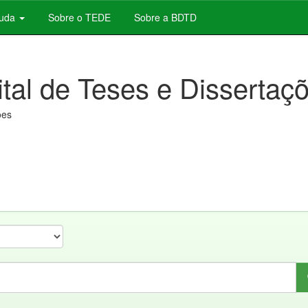
juda
Sobre o TEDE
Sobre a BDTD
ital de Teses e Dissertaç
ões