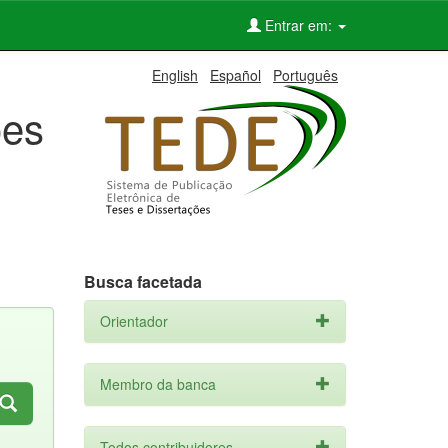
Entrar em:
English
Español
Português
ões
Busca facetada
Orientador
Membro da banca
Todos contribuidores