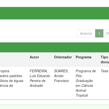
Anterior
1
P
Autor
Orientador
Programa
Tipo
doc
ropina
FERREIRA,
SOARES,
Programa de
Tese
 sobre padrões
Luis Eduardo
Anísio
Pós-
ólicos de éguas
Pereira de
Francisco
Graduação
rência de
Andrade
em Ciência
Animal
Tropical