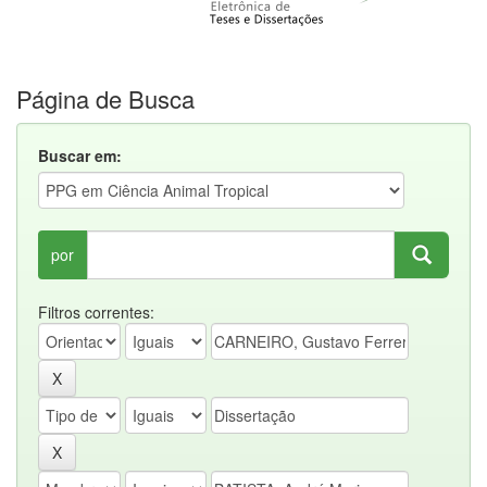
Página de Busca
Buscar em:
por
Filtros correntes: