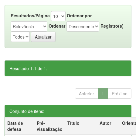
Resultados/Página
Ordenar por
Ordenar
Registro(s)
Resultado 1-1 de 1.
Anterior
1
Próximo
Conjunto de itens:
Data de
Pré-
Título
Autor
Orient
defesa
visualização