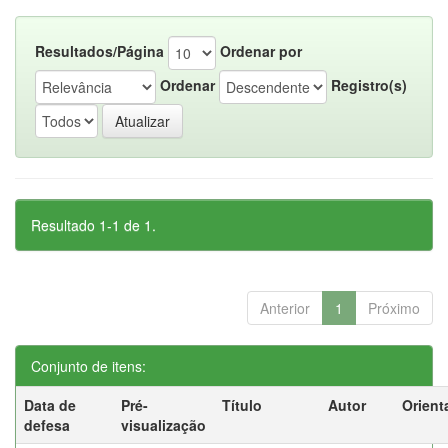
Resultados/Página
Ordenar por
Ordenar
Registro(s)
Resultado 1-1 de 1.
Anterior
1
Próximo
Conjunto de itens:
Data de
Pré-
Título
Autor
Orient
defesa
visualização