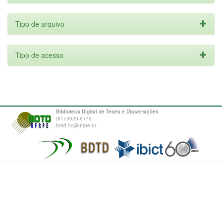
Tipo de arquivo
Tipo de acesso
Biblioteca Digital de Teses e Dissertações
(81) 3320-6179
bdtd.bc@ufrpe.br