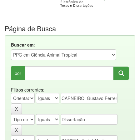
Página de Busca
Buscar em:
por
Filtros correntes: