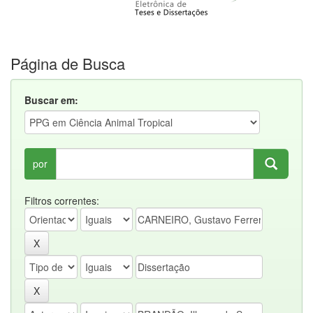
Página de Busca
Buscar em:
por
Filtros correntes: