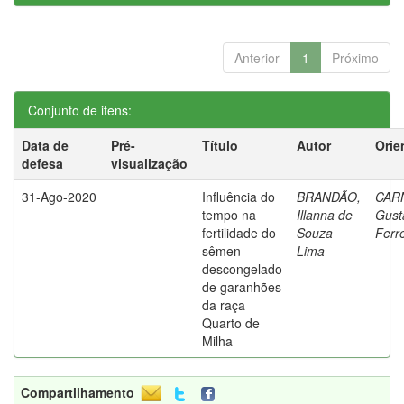
Anterior
1
Próximo
Conjunto de itens:
Data de
Pré-
Título
Autor
Orie
defesa
visualização
31-Ago-2020
Influência do
BRANDÃO,
CAR
tempo na
Illanna de
Gust
fertilidade do
Souza
Ferr
sêmen
Lima
descongelado
de garanhões
da raça
Quarto de
Milha
Compartilhamento