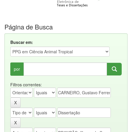
Página de Busca
Buscar em:
por
Filtros correntes: