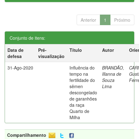
Anterior
1
Próximo
Conjunto de itens:
Data de
Pré-
Título
Autor
Orie
defesa
visualização
31-Ago-2020
Influência do
BRANDÃO,
CAR
tempo na
Illanna de
Gust
fertilidade do
Souza
Ferr
sêmen
Lima
descongelado
de garanhões
da raça
Quarto de
Milha
Compartilhamento