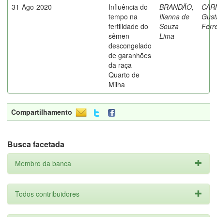
31-Ago-2020
Influência do
BRANDÃO,
CAR
tempo na
Illanna de
Gust
fertilidade do
Souza
Ferr
sêmen
Lima
descongelado
de garanhões
da raça
Quarto de
Milha
Compartilhamento
Busca facetada
Membro da banca
Todos contribuidores