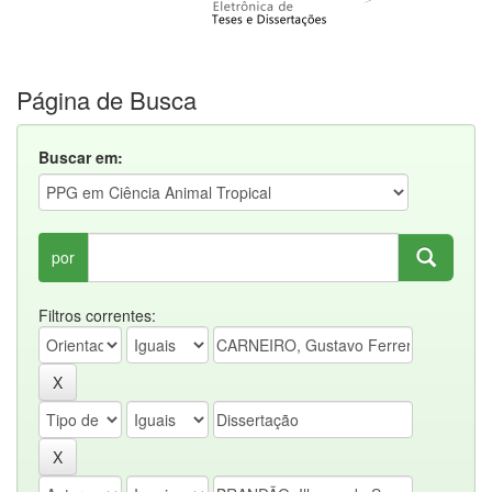
Página de Busca
Buscar em:
por
Filtros correntes: