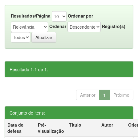
Resultados/Página
Ordenar por
Ordenar
Registro(s)
Resultado 1-1 de 1.
Anterior
1
Próximo
Conjunto de itens:
Data de
Pré-
Título
Autor
Orie
defesa
visualização