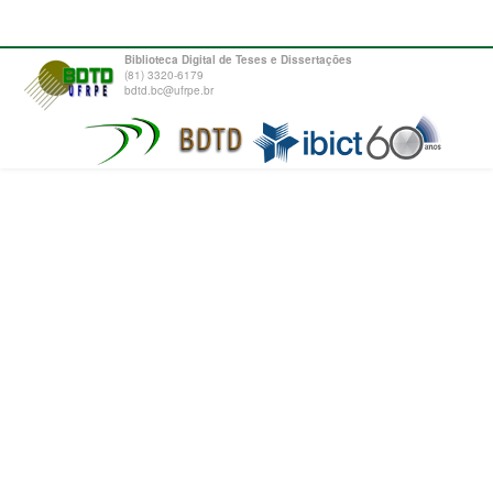
Biblioteca Digital de Teses e Dissertações
(81) 3320-6179
bdtd.bc@ufrpe.br