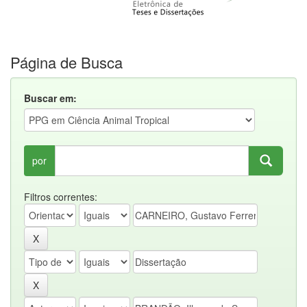
Página de Busca
Buscar em:
por
Filtros correntes: