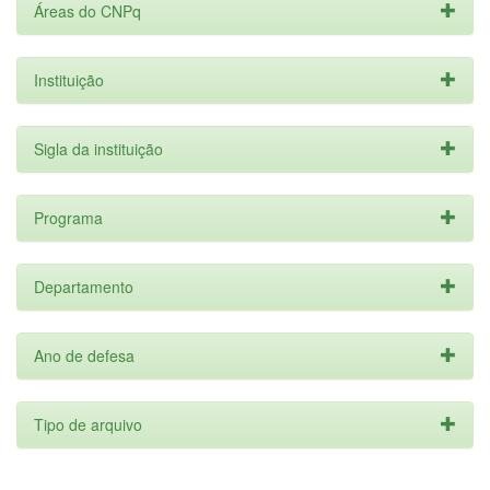
Áreas do CNPq
Instituição
Sigla da instituição
Programa
Departamento
Ano de defesa
Tipo de arquivo