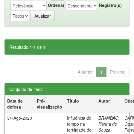
Ordenar
Registro(s)
Resultado 1-1 de 1.
Anterior
1
Próximo
Conjunto de itens:
Data de
Pré-
Título
Autor
Orie
defesa
visualização
31-Ago-2020
Influência do
BRANDÃO,
CAR
tempo na
Illanna de
Gust
fertilidade do
Souza
Ferr