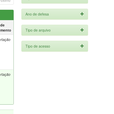
róximo
Ano de defesa
 de
umento
Tipo de arquivo
ertação
Tipo de acesso
ertação