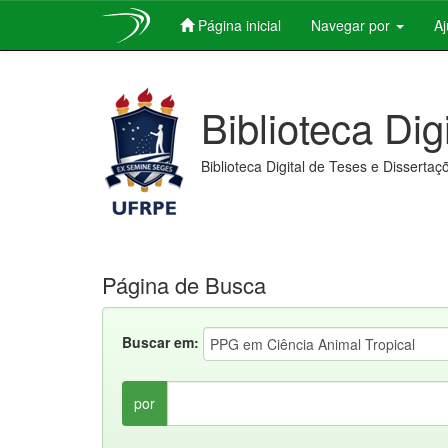
Página inicial
Navegar por
A
Skip
navigation
Biblioteca Dig
Biblioteca Digital de Teses e Dissertaç
Página de Busca
Buscar em:
por