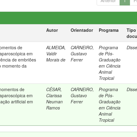
Anterior
1
P
Autor
Orientador
Programa
Tipo
doc
momentos de
ALMEIDA,
CARNEIRO,
Programa
Diss
 laparoscópica em
Valdir
Gustavo
de Pós-
rência de embriões
Morais de
Ferrer
Graduação
 o momento da
em Ciência
Animal
Tropical
 momentos de
CÉSAR,
CARNEIRO,
Programa
Diss
 laparoscópica em
Clarissa
Gustavo
de Pós-
ção artificial em
Neuman
Ferrer
Graduação
Ramos
em Ciência
Animal
Tropical