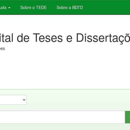
juda
Sobre o TEDE
Sobre a BDTD
ital de Teses e Dissertaç
ões