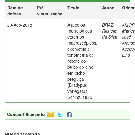
Data de
Pré-
Título
Autor
Orien
defesa
visualização
20-Ago-2018
Aspectos
BRAZ,
AMOR
morfológicos
Richelle
Marle
externos
da Silva
José
macroscópicos,
Afons
ecometria e
Acciol
tonometria de
Lins
rebote do
bulbo do olho
em bicho-
preguiça
(Bradypus
variegatus,
Schinz. 1825)
Compartilhamento
Busca facetada