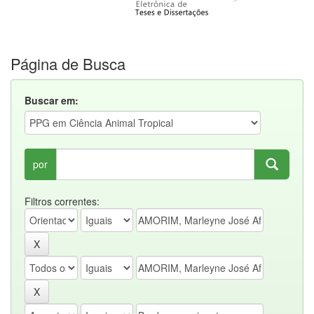
Página de Busca
Buscar em:
por
Filtros correntes: