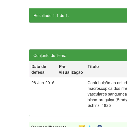
Resultado 1-1 de 1.
Conjunto de itens:
Data de
Pré-
Título
defesa
visualização
28-Jun-2016
Contribuição ao estu
macroscópica dos rins
vasculares sanguíneas
bicho-preguiça (Brad
Schinz, 1825