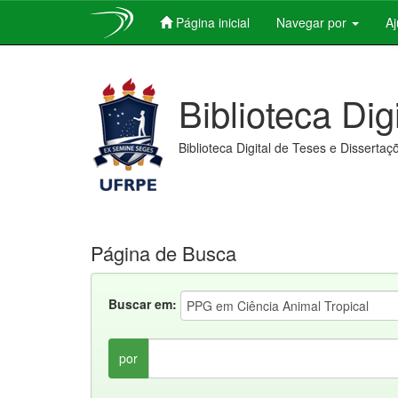
Página inicial
Navegar por
A
Skip
navigation
Biblioteca Dig
Biblioteca Digital de Teses e Dissertaç
Página de Busca
Buscar em:
por