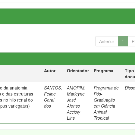
Anterior
1
P
Autor
Orientador
Programa
Tipo
doc
do da anatomia
SANTOS,
AMORIM,
Programa de
Diss
 e das estruturas
Felipe
Marleyne
Pós-
 no hilo renal do
Coral
José
Graduação
ypus variegatus)
dos
Afonso
em Ciência
Accioly
Animal
Lins
Tropical