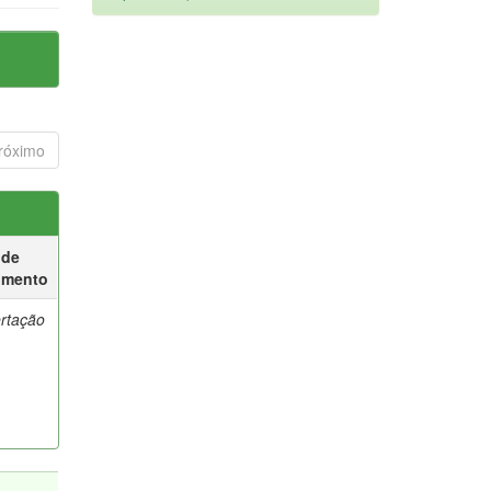
róximo
 de
umento
ertação