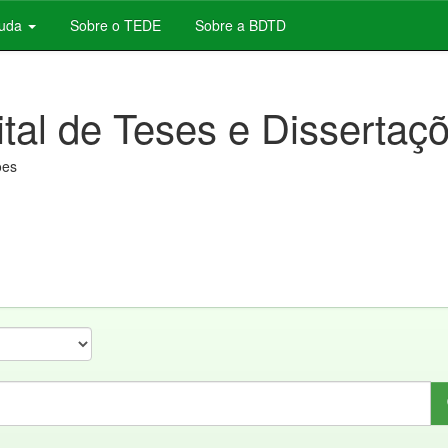
juda
Sobre o TEDE
Sobre a BDTD
ital de Teses e Dissertaç
ões