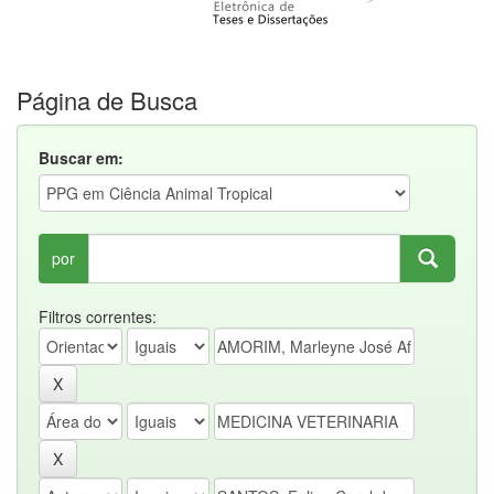
Página de Busca
Buscar em:
por
Filtros correntes: