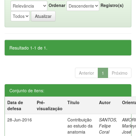
Ordenar
Registro(s)
Resultado 1-1 de 1.
Anterior
1
Próximo
Conjunto de itens:
Data de
Pré-
Título
Autor
Orient
defesa
visualização
28-Jun-2016
Contribuição
SANTOS,
AMORI
ao estudo da
Felipe
Marley
anatomia
Coral
José