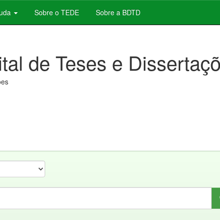
juda
Sobre o TEDE
Sobre a BDTD
ital de Teses e Dissertaç
ões