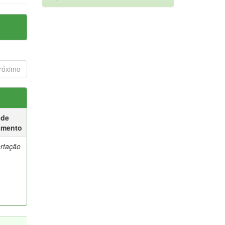
róximo
 de
umento
ertação