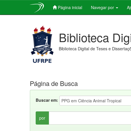
Página inicial
Navegar por
A
Skip
navigation
Biblioteca Dig
Biblioteca Digital de Teses e Dissertaç
Página de Busca
Buscar em:
por