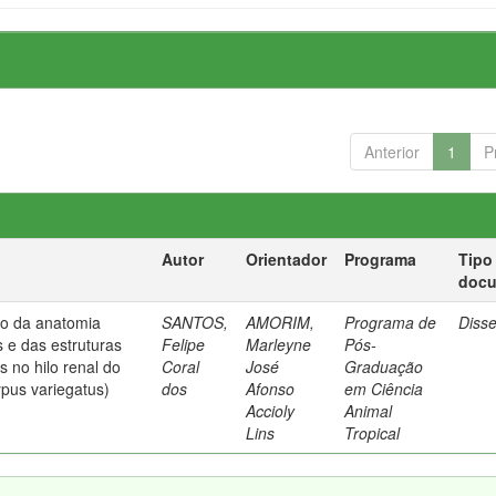
Anterior
1
P
Autor
Orientador
Programa
Tipo
doc
do da anatomia
SANTOS,
AMORIM,
Programa de
Diss
 e das estruturas
Felipe
Marleyne
Pós-
 no hilo renal do
Coral
José
Graduação
ypus variegatus)
dos
Afonso
em Ciência
Accioly
Animal
Lins
Tropical