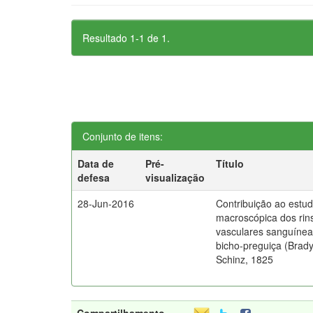
Resultado 1-1 de 1.
Conjunto de itens:
Data de
Pré-
Título
defesa
visualização
28-Jun-2016
Contribuição ao estu
macroscópica dos rins
vasculares sanguíneas
bicho-preguiça (Brad
Schinz, 1825