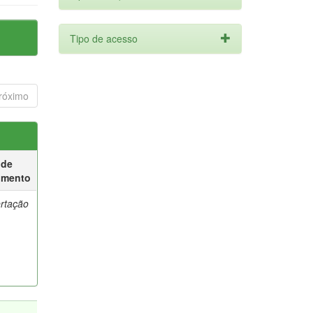
Tipo de acesso
róximo
 de
umento
ertação