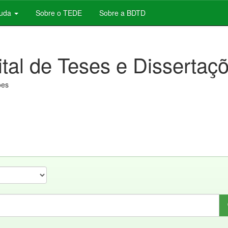
juda
Sobre o TEDE
Sobre a BDTD
ital de Teses e Dissertaç
ões