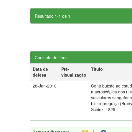
Resultado 1-1 de 1.
Conjunto de itens:
Data de
Pré-
Título
defesa
visualização
28-Jun-2016
Contribuição ao estu
macroscópica dos rins
vasculares sanguíneas
bicho-preguiça (Brad
Schinz, 1825