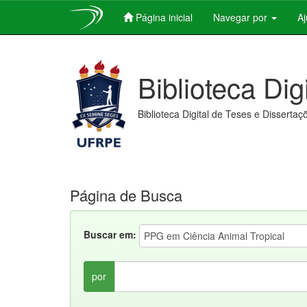
Página inicial
Navegar por
A
Skip
navigation
Biblioteca Dig
Biblioteca Digital de Teses e Dissertaç
Página de Busca
Buscar em:
por