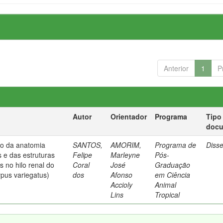
Anterior
1
P
Autor
Orientador
Programa
Tipo
doc
do da anatomia
SANTOS,
AMORIM,
Programa de
Diss
 e das estruturas
Felipe
Marleyne
Pós-
 no hilo renal do
Coral
José
Graduação
ypus variegatus)
dos
Afonso
em Ciência
Accioly
Animal
Lins
Tropical