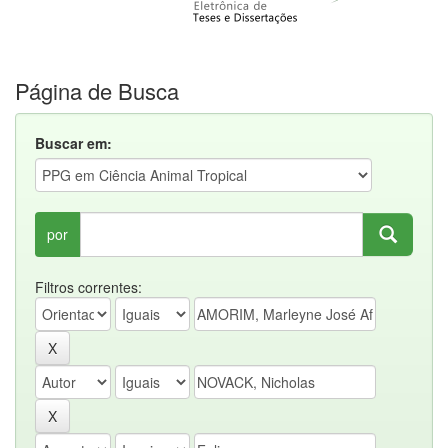
Página de Busca
Buscar em:
por
Filtros correntes: