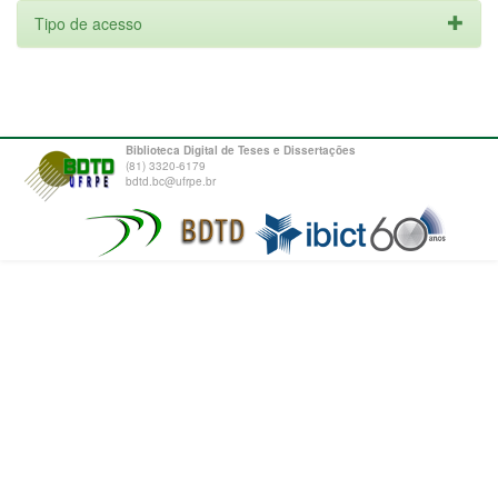
Tipo de acesso
Biblioteca Digital de Teses e Dissertações
(81) 3320-6179
bdtd.bc@ufrpe.br