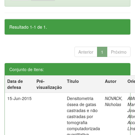
Resultado 1-1 de 1.
Anterior
1
Próximo
Conjunto de itens:
Data de
Pré-
Título
Autor
Ori
defesa
visualização
15-Jun-2015
Densitometria
NOVACK,
AM
óssea de gatas
Nicholas
Mar
castradas e não
Jos
castradas por
Afo
tomografia
Acc
computadorizada
Lin
quantitativa