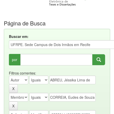
Página de Busca
Buscar em:
por
Filtros correntes: