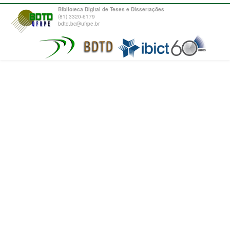
Biblioteca Digital de Teses e Dissertações
(81) 3320-6179
bdtd.bc@ufrpe.br