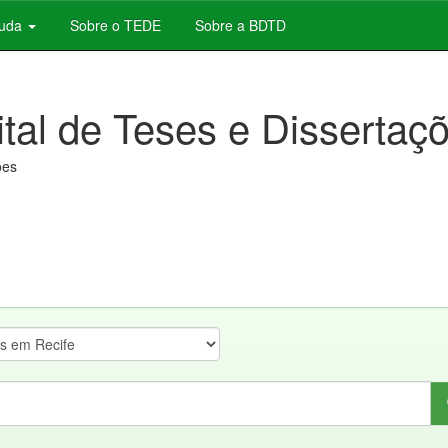
juda
Sobre o TEDE
Sobre a BDTD
ital de Teses e Dissertaç
ões