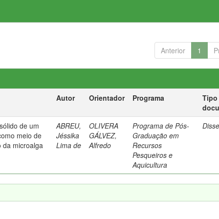
Anterior
1
P
Autor
Orientador
Programa
Tipo
doc
 sólido de um
ABREU,
OLIVERA
Programa de Pós-
Diss
 como meio de
Jéssika
GÁLVEZ,
Graduação em
o da microalga
Lima de
Alfredo
Recursos
Pesqueiros e
Aquicultura