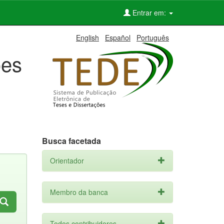
Entrar em:
English
Español
Português
ões
Busca facetada
Orientador
Membro da banca
Todos contribuidores