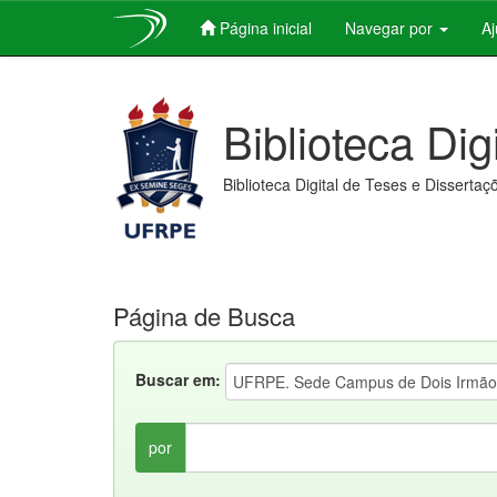
Página inicial
Navegar por
A
Skip
navigation
Biblioteca Dig
Biblioteca Digital de Teses e Dissertaç
Página de Busca
Buscar em:
por