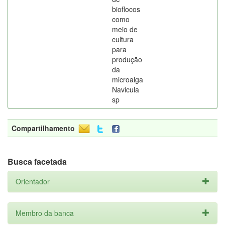
bioflocos
como
meio de
cultura
para
produção
da
microalga
Navicula
sp
Compartilhamento
Busca facetada
Orientador
Membro da banca