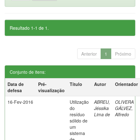
Resultado 1-1 de 1.
Anterior
1
Próximo
Conjunto de itens:
Data de
Pré-
Título
Autor
Orientador
defesa
visualização
16-Fev-2016
Utilização
ABREU,
OLIVERA
do
Jéssika
GÁLVEZ,
resíduo
Lima de
Alfredo
sólido de
um
sistema
de