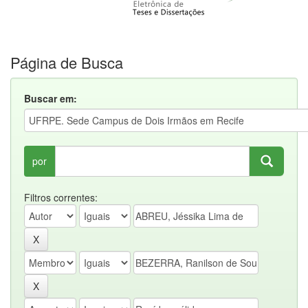
Página de Busca
Buscar em:
por
Filtros correntes: