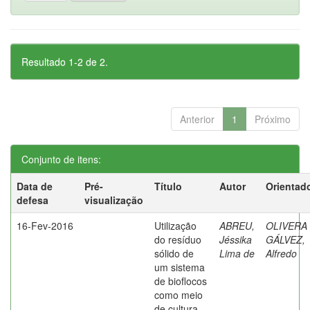
Resultado 1-2 de 2.
Anterior
1
Próximo
Conjunto de itens:
Data de
Pré-
Título
Autor
Orientad
defesa
visualização
16-Fev-2016
Utilização
ABREU,
OLIVERA
do resíduo
Jéssika
GÁLVEZ,
sólido de
Lima de
Alfredo
um sistema
de bioflocos
como meio
de cultura