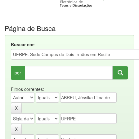
Página de Busca
Buscar em:
por
Filtros correntes: