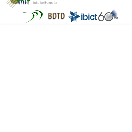
bdtd.bc@ufrpe.br