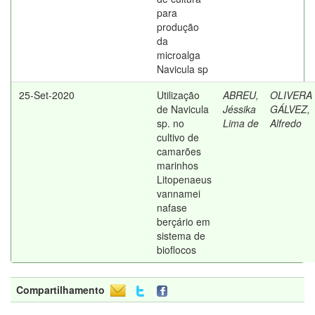
para
produção
da
microalga
Navicula sp
25-Set-2020
Utilização
ABREU,
OLIVERA
de Navicula
Jéssika
GÁLVEZ,
sp. no
Lima de
Alfredo
cultivo de
camarões
marinhos
Litopenaeus
vannamei
nafase
berçário em
sistema de
bioflocos
Compartilhamento