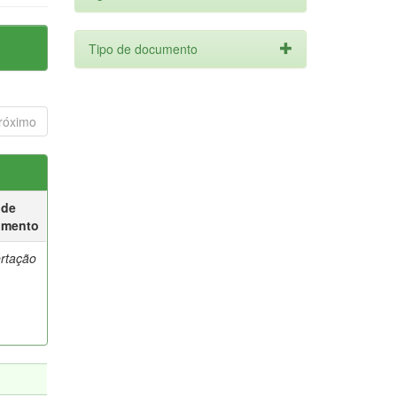
Tipo de documento
róximo
 de
umento
ertação