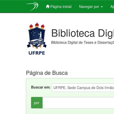
Página inicial
Navegar por
A
Skip
navigation
Biblioteca Dig
Biblioteca Digital de Teses e Dissertaç
Página de Busca
Buscar em:
por