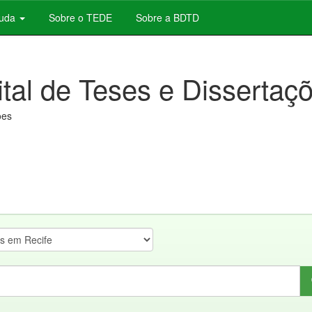
juda
Sobre o TEDE
Sobre a BDTD
ital de Teses e Dissertaç
ões