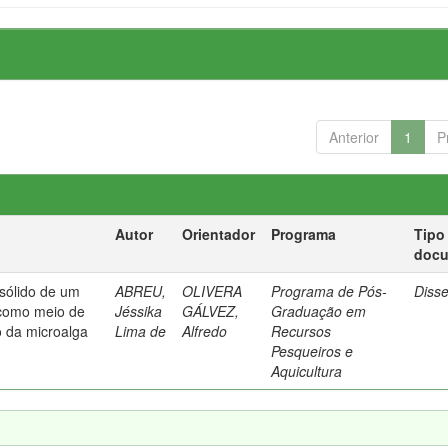
Anterior
1
P
Autor
Orientador
Programa
Tipo
doc
 sólido de um
ABREU,
OLIVERA
Programa de Pós-
Diss
 como meio de
Jéssika
GÁLVEZ,
Graduação em
o da microalga
Lima de
Alfredo
Recursos
Pesqueiros e
Aquicultura