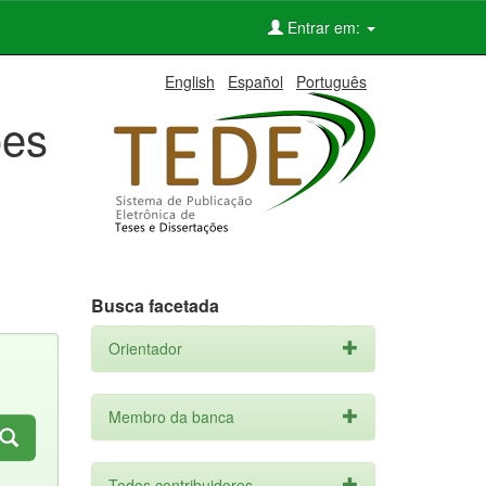
Entrar em:
English
Español
Português
ões
Busca facetada
Orientador
Membro da banca
Todos contribuidores