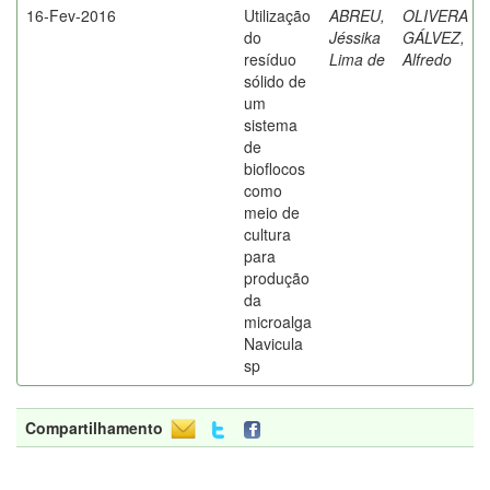
16-Fev-2016
Utilização
ABREU,
OLIVERA
do
Jéssika
GÁLVEZ,
resíduo
Lima de
Alfredo
sólido de
um
sistema
de
bioflocos
como
meio de
cultura
para
produção
da
microalga
Navicula
sp
Compartilhamento