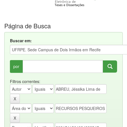
Página de Busca
Buscar em:
por
Filtros correntes: