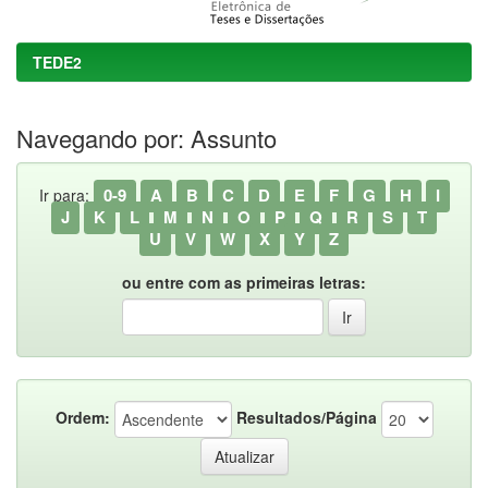
TEDE2
Navegando por: Assunto
0-9
A
B
C
D
E
F
G
H
I
Ir para:
J
K
L
M
N
O
P
Q
R
S
T
U
V
W
X
Y
Z
ou entre com as primeiras letras:
Ordem:
Resultados/Página