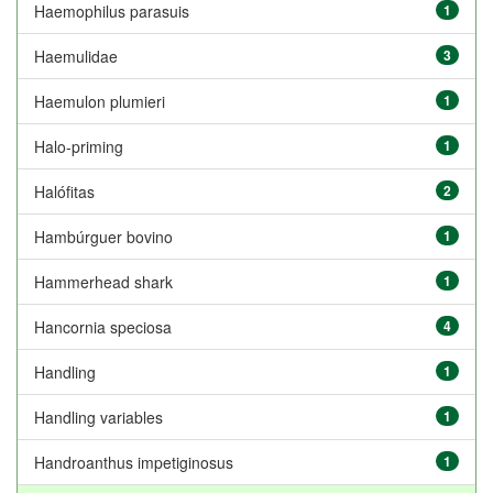
Haemophilus parasuis
1
Haemulidae
3
Haemulon plumieri
1
Halo-priming
1
Halófitas
2
Hambúrguer bovino
1
Hammerhead shark
1
Hancornia speciosa
4
Handling
1
Handling variables
1
Handroanthus impetiginosus
1