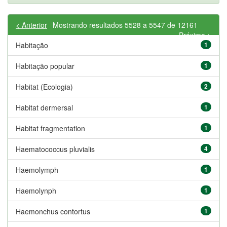
< Anterior
Mostrando resultados 5528 a 5547 de 12161
Próximo >
Habitação
1
Habitação popular
1
Habitat (Ecologia)
2
Habitat dermersal
1
Habitat fragmentation
1
Haematococcus pluvialis
4
Haemolymph
1
Haemolynph
1
Haemonchus contortus
1