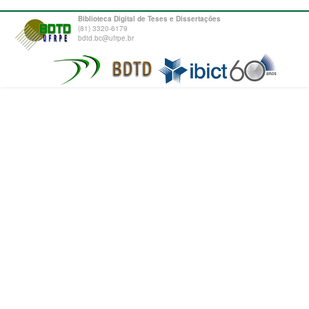
Biblioteca Digital de Teses e Dissertações
(81) 3320-6179
bdtd.bc@ufrpe.br