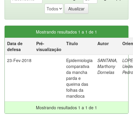
Mostrando resultados 1 a 1 de 1
Data de
Pré-
Título
Autor
Orie
defesa
visualização
23-Fev-2018
Epidemiologia
SANTANA,
LOPE
comparativa
Marthony
Uede
da mancha
Dornelas
Pedr
parda e
queima das
folhas da
mandioca
Mostrando resultados 1 a 1 de 1