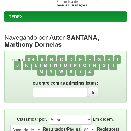
TEDE2
Navegando por Autor
SANTANA,
Marthony Dornelas
0-9
A
B
C
D
E
F
G
H
I
Ir para:
J
K
L
M
N
O
P
Q
R
S
T
U
V
W
X
Y
Z
ou entre com as primeiras letras:
Classificar por:
Em ordem:
Resultados/Página
Registro(s):