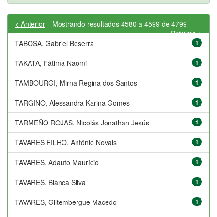
< Anterior
Mostrando resultados 4580 a 4599 de 4799
Próximo >
TABOSA, Gabriel Beserra
1
TAKATA, Fátima Naomi
1
TAMBOURGI, Mirna Regina dos Santos
1
TARGINO, Alessandra Karina Gomes
1
TARMEÑO ROJAS, Nicolás Jonathan Jesús
1
TAVARES FILHO, Antônio Novais
1
TAVARES, Adauto Maurício
1
TAVARES, Bianca Silva
1
TAVARES, Giltembergue Macedo
1