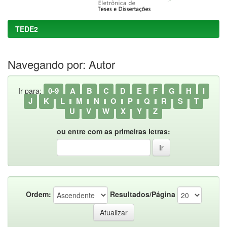
TEDE2
Navegando por: Autor
0-9
A
B
C
D
E
F
G
H
I
Ir para:
J
K
L
M
N
O
P
Q
R
S
T
U
V
W
X
Y
Z
ou entre com as primeiras letras:
Ordem:
Resultados/Página