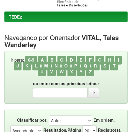
TEDE2
Navegando por Orientador
VITAL, Tales
Wanderley
0-9
A
B
C
D
E
F
G
H
I
Ir para:
J
K
L
M
N
O
P
Q
R
S
T
U
V
W
X
Y
Z
ou entre com as primeiras letras:
Classificar por:
Em ordem:
Resultados/Página
Registro(s):