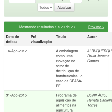
Mostrando resultados 1 a 20 de 23
Próximo >
Data de
Pré-
Título
Autor
defesa
visualização
6-Ago-2012
A embalagem
ALBUQUERQU
como uma
Paula Janaina
inovação no
Gomes
setor de
distribuição de
hortifrutícolas : o
caso da CEASA-
PE
31-Ago-2015
Programa de
BONIFÁCIO,
aquisição de
Renata Daniell
alimentos na
Torres
agricultura