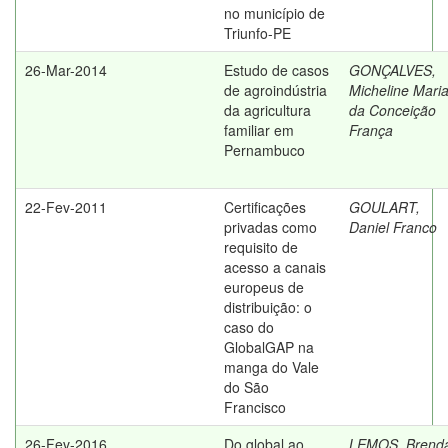
no município de
Triunfo-PE
26-Mar-2014
Estudo de casos
GONÇALVES,
de agroindústria
Micheline Mari
da agricultura
da Conceição
familiar em
França
Pernambuco
22-Fev-2011
Certificações
GOULART,
privadas como
Daniel Franco
requisito de
acesso a canais
europeus de
distribuição: o
caso do
GlobalGAP na
manga do Vale
do São
Francisco
26-Fev-2016
Do global ao
LEMOS, Brend