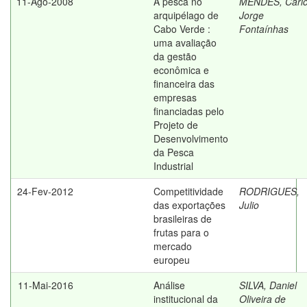
11-Ago-2008
A pesca no
MENDES, Carl
arquipélago de
Jorge
Cabo Verde :
Fontaínhas
uma avaliação
da gestão
econômica e
financeira das
empresas
financiadas pelo
Projeto de
Desenvolvimento
da Pesca
Industrial
24-Fev-2012
Competitividade
RODRIGUES,
das exportações
Julio
brasileiras de
frutas para o
mercado
europeu
11-Mai-2016
Análise
SILVA, Daniel
institucional da
Oliveira de