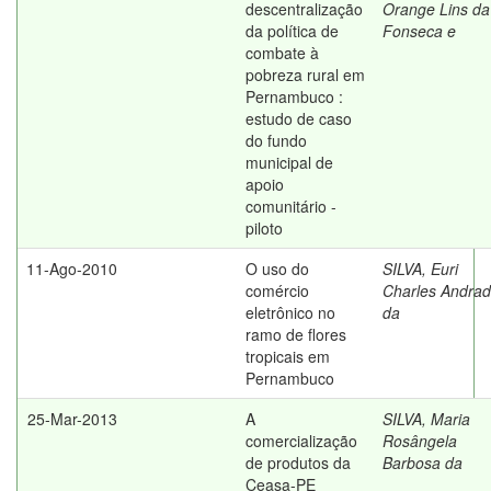
descentralização
Orange Lins da
da política de
Fonseca e
combate à
pobreza rural em
Pernambuco :
estudo de caso
do fundo
municipal de
apoio
comunitário -
piloto
11-Ago-2010
O uso do
SILVA, Euri
comércio
Charles Andra
eletrônico no
da
ramo de flores
tropicais em
Pernambuco
25-Mar-2013
A
SILVA, Maria
comercialização
Rosângela
de produtos da
Barbosa da
Ceasa-PE