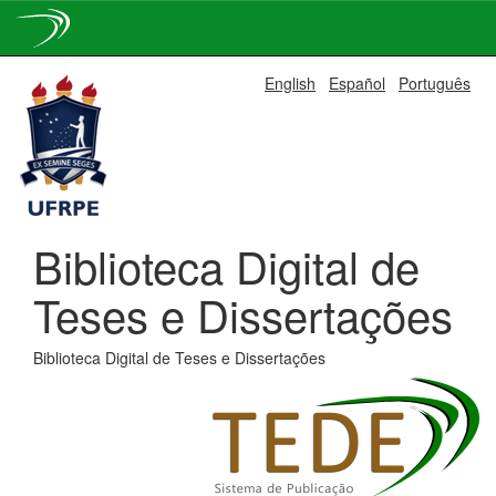
Skip
English
Español
Português
navigation
Biblioteca Digital de
Teses e Dissertações
Biblioteca Digital de Teses e Dissertações