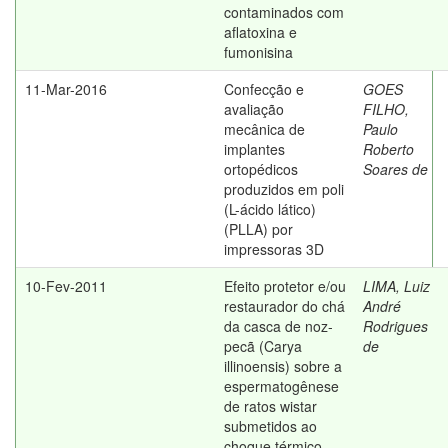
contaminados com
aflatoxina e
fumonisina
11-Mar-2016
Confecção e
GOES
avaliação
FILHO,
mecânica de
Paulo
implantes
Roberto
ortopédicos
Soares de
produzidos em poli
(L-ácido lático)
(PLLA) por
impressoras 3D
10-Fev-2011
Efeito protetor e/ou
LIMA, Luiz
restaurador do chá
André
da casca de noz-
Rodrigues
pecã (Carya
de
illinoensis) sobre a
espermatogênese
de ratos wistar
submetidos ao
choque térmico