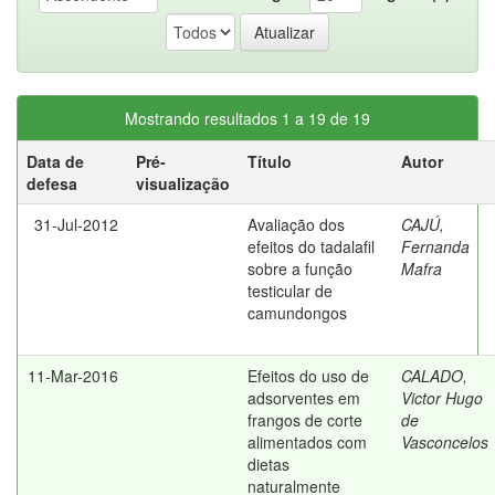
Mostrando resultados 1 a 19 de 19
Data de
Pré-
Título
Autor
defesa
visualização
31-Jul-2012
Avaliação dos
CAJÚ,
efeitos do tadalafil
Fernanda
sobre a função
Mafra
testicular de
camundongos
11-Mar-2016
Efeitos do uso de
CALADO,
adsorventes em
Victor Hugo
frangos de corte
de
alimentados com
Vasconcelos
dietas
naturalmente