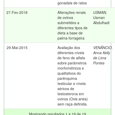
gonadais de ratos
27-Fev-2018
Alterações renais
USMAN,
de ovinos
Usman
submetidos a
Abdulhadi
diferentes tipos de
dieta a base de
palma forrageira
29-Mai-2015
Avaliação dos
VENÂNCIO,
diferentes níveis
Anna Kelly
de feno de alfafa
de Lima
sobre parâmetros
Pontes
morfométricos e
qualitativos do
parênquima
testicular e níveis
séricos de
testosterona em
ovinos (Ovis aries)
sem raça definida.
Mostrando resultados 1 a 19 de 19