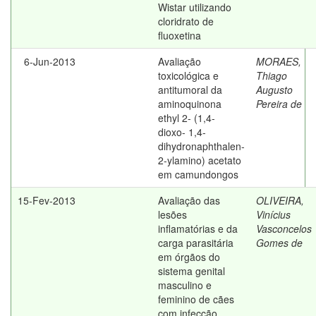
Wistar utilizando
cloridrato de
fluoxetina
6-Jun-2013
Avaliação
MORAES,
toxicológica e
Thiago
antitumoral da
Augusto
aminoquinona
Pereira de
ethyl 2- (1,4-
dioxo- 1,4-
dihydronaphthalen-
2-ylamino) acetato
em camundongos
15-Fev-2013
Avaliação das
OLIVEIRA,
lesões
Vinícius
inflamatórias e da
Vasconcelos
carga parasitária
Gomes de
em órgãos do
sistema genital
masculino e
feminino de cães
com infecção