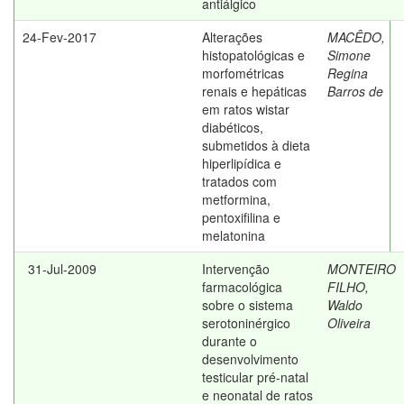
antiálgico
24-Fev-2017
Alterações
MACÊDO,
histopatológicas e
Simone
morfométricas
Regina
renais e hepáticas
Barros de
em ratos wistar
diabéticos,
submetidos à dieta
hiperlipídica e
tratados com
metformina,
pentoxifilina e
melatonina
31-Jul-2009
Intervenção
MONTEIRO
farmacológica
FILHO,
sobre o sistema
Waldo
serotoninérgico
Oliveira
durante o
desenvolvimento
testicular pré-natal
e neonatal de ratos