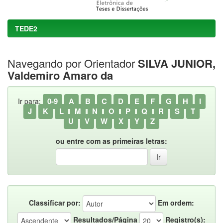
TEDE2
Navegando por Orientador
SILVA JUNIOR,
Valdemiro Amaro da
0-9
A
B
C
D
E
F
G
H
I
Ir para:
J
K
L
M
N
O
P
Q
R
S
T
U
V
W
X
Y
Z
ou entre com as primeiras letras:
Classificar por:
Em ordem:
Resultados/Página
Registro(s):