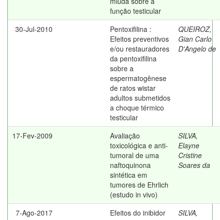
miúda sobre a
função testicular
30-Jul-2010
Pentoxifilina :
QUEIROZ,
Efeitos preventivos
Gian Carlo
e/ou restauradores
D'Angelo de
da pentoxifilina
sobre a
espermatogênese
de ratos wistar
adultos submetidos
a choque térmico
testicular
17-Fev-2009
Avaliação
SILVA,
toxicológica e anti-
Elayne
tumoral de uma
Cristine
naftoquinona
Soares da
sintética em
tumores de Ehrlich
(estudo in vivo)
7-Ago-2017
Efeitos do inibidor
SILVA,