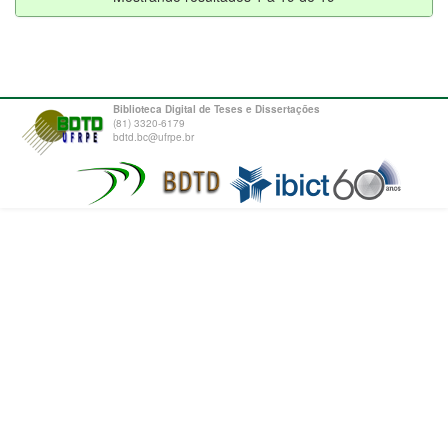
Biblioteca Digital de Teses e Dissertações
(81) 3320-6179
bdtd.bc@ufrpe.br