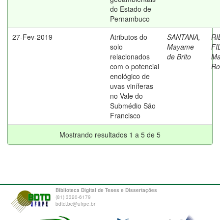
do Estado de
Pernambuco
27-Fev-2019
Atributos do
SANTANA,
RI
solo
Mayame
FI
relacionados
de Brito
Ma
com o potencial
Ro
enológico de
uvas viníferas
no Vale do
Submédio São
Francisco
Mostrando resultados 1 a 5 de 5
Biblioteca Digital de Teses e Dissertações
(81) 3320-6179
bdtd.bc@ufrpe.br