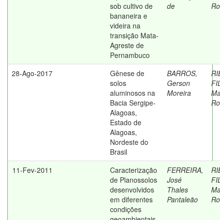
sob cultivo de
de
Ro
bananeira e
videira na
transição Mata-
Agreste de
Pernambuco
28-Ago-2017
Gênese de
BARROS,
RI
solos
Gerson
FI
aluminosos na
Moreira
Ma
Bacia Sergipe-
Ro
Alagoas,
Estado de
Alagoas,
Nordeste do
Brasil
11-Fev-2011
Caracterização
FERREIRA,
RI
de Planossolos
José
FI
desenvolvidos
Thales
Ma
em diferentes
Pantaleão
Ro
condições
geoambientais