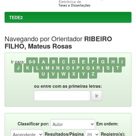
TEDE2
Navegando por Orientador
RIBEIRO
FILHO, Mateus Rosas
0-9
A
B
C
D
E
F
G
H
I
Ir para:
J
K
L
M
N
O
P
Q
R
S
T
U
V
W
X
Y
Z
ou entre com as primeiras letras:
Classificar por:
Em ordem:
Resultados/Página
Registro(s):