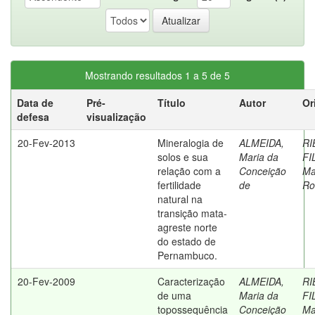
Mostrando resultados 1 a 5 de 5
Data de
Pré-
Título
Autor
Or
defesa
visualização
20-Fev-2013
Mineralogia de
ALMEIDA,
RI
solos e sua
Maria da
FI
relação com a
Conceição
Ma
fertilidade
de
Ro
natural na
transição mata-
agreste norte
do estado de
Pernambuco.
20-Fev-2009
Caracterização
ALMEIDA,
RI
de uma
Maria da
FI
topossequência
Conceição
Ma