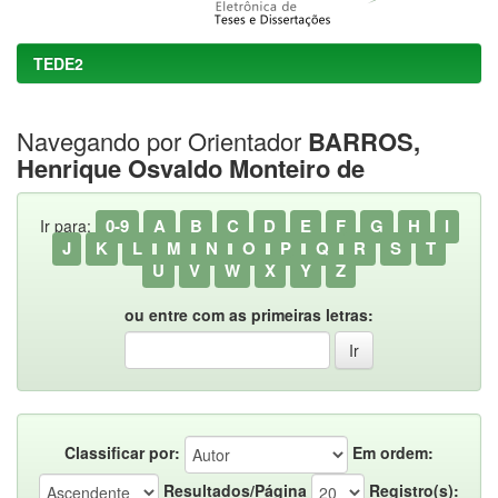
TEDE2
Navegando por Orientador
BARROS,
Henrique Osvaldo Monteiro de
0-9
A
B
C
D
E
F
G
H
I
Ir para:
J
K
L
M
N
O
P
Q
R
S
T
U
V
W
X
Y
Z
ou entre com as primeiras letras:
Classificar por:
Em ordem:
Resultados/Página
Registro(s):