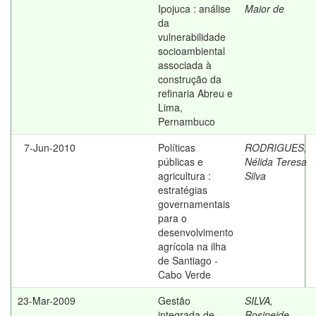
Ipojuca : análise
Maior de
da
vulnerabilidade
socioambiental
associada à
construção da
refinaria Abreu e
Lima,
Pernambuco
7-Jun-2010
Políticas
RODRIGUES,
públicas e
Nélida Teresa
agricultura :
Silva
estratégias
governamentais
para o
desenvolvimento
agrícola na ilha
de Santiago -
Cabo Verde
23-Mar-2009
Gestão
SILVA,
integrada de
Rosineide