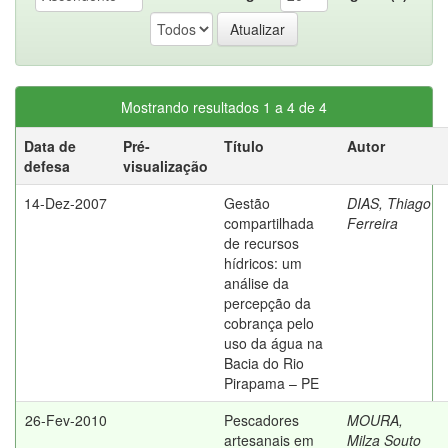
Mostrando resultados 1 a 4 de 4
Data de
Pré-
Título
Autor
defesa
visualização
14-Dez-2007
Gestão
DIAS, Thiago
compartilhada
Ferreira
de recursos
hídricos: um
análise da
percepção da
cobrança pelo
uso da água na
Bacia do Rio
Pirapama – PE
26-Fev-2010
Pescadores
MOURA,
artesanais em
Milza Souto