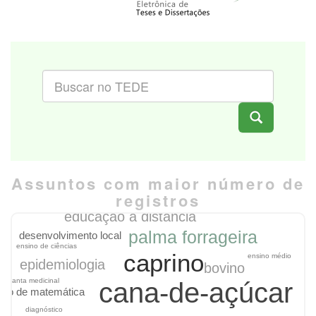
Assuntos com maior número de
registros
camarão marinho
educação a distância
palma forrageira
desenvolvimento local
ensino de ciências
caprino
ensino médio
epidemiologia
bovino
planta medicinal
cana-de-açúcar
ino de matemática
diagnóstico