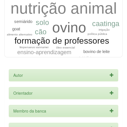
nutrição animal
solo
semiárido
caatinga
ovino
goat
cão
irrigação
política pública
alimento alternativo
formação de professores
litopenaeus vannamei
óleo essencial
ensino-aprendizagem
bovino de leite
controle biológico
metal pesado
Autor
Orientador
Membro da banca