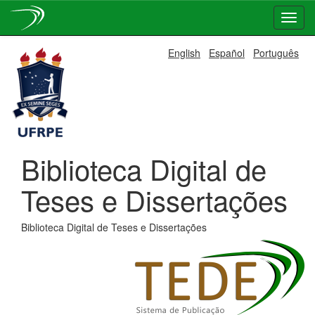
Skip
English
Español
Português
navigation
Biblioteca Digital de
Teses e Dissertações
Biblioteca Digital de Teses e Dissertações