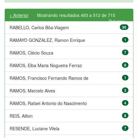
< Anterior
Mostrando resultados 493 a 512 de 715
Próximo >
RABELLO, Carlos Bôa-Viagem
36
RAMAYO GONZALEZ, Ramon Enrique
1
RAMOS, Clécio Souza
7
RAMOS, Elba Maria Nogueira Ferraz
8
RAMOS, Francisco Fernando Ramos de
1
RAMOS, Marcelo Alves
3
RAMOS, Rafael Antonio do Nascimento
4
REIS, Ailton
8
RESENDE, Luciane Vilela
7