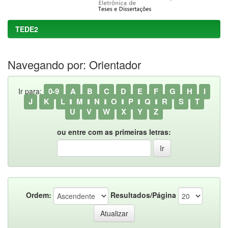
TEDE2
Navegando por: Orientador
0-9
A
B
C
D
E
F
G
H
I
Ir para:
J
K
L
M
N
O
P
Q
R
S
T
U
V
W
X
Y
Z
ou entre com as primeiras letras:
Ordem:
Resultados/Página